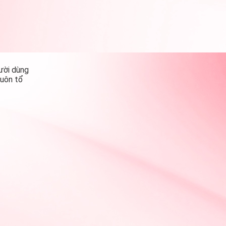
ười dùng
uôn tổ